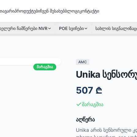
თავარი
პროდუქტები
ჩვენ შესახებ
ბლოგი
კონტაქტი
სელური ჩამწერები NVR
POE სვიჩები
სახლის სიგნალიზაც
AMC
მარაგშია
Unika სენსო
507
₾
მარაგშია
აღწერა
Unika არის სენსორული კ