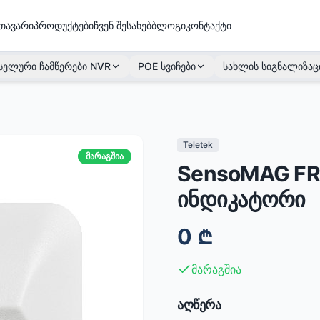
თავარი
პროდუქტები
ჩვენ შესახებ
ბლოგი
კონტაქტი
სელური ჩამწერები NVR
POE სვიჩები
სახლის სიგნალიზაც
Teletek
მარაგშია
SensoMAG FRL
ინდიკატორი
0
₾
მარაგშია
აღწერა