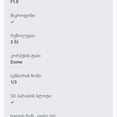
F1.6
მიკროფონი:
✓
რეზოლუცია:
2 მპ
კორპუსის ტიპი:
Dome
სენსორის ზომა:
1/3
SD ბარათის სლოტი:
✓
ხედვის მაქს. კუთხე (H):