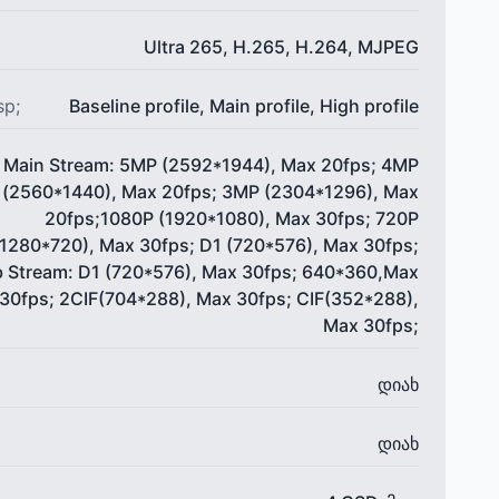
Ultra 265, H.265, H.264, MJPEG
sp;
Baseline profile, Main profile, High profile
Main Stream: 5MP (2592*1944), Max 20fps; 4MP
(2560*1440), Max 20fps; 3MP (2304*1296), Max
20fps;1080P (1920*1080), Max 30fps; 720P
(1280*720), Max 30fps; D1 (720*576), Max 30fps;
 Stream: D1 (720*576), Max 30fps; 640*360,Max
30fps; 2CIF(704*288), Max 30fps; CIF(352*288),
Max 30fps;
დიახ
დიახ