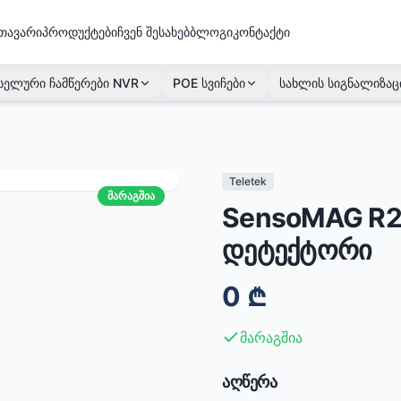
თავარი
პროდუქტები
ჩვენ შესახებ
ბლოგი
კონტაქტი
სელური ჩამწერები NVR
POE სვიჩები
სახლის სიგნალიზაც
Teletek
მარაგშია
SensoMAG R2
დეტექტორი
0
₾
მარაგშია
აღწერა